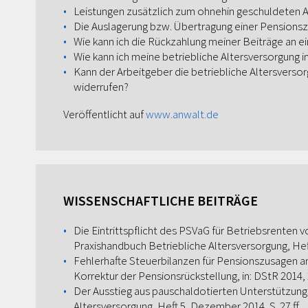
Leistungen zusätzlich zum ohnehin geschuldeten A
Die Auslagerung bzw. Übertragung einer Pensions
Wie kann ich die Rückzahlung meiner Beiträge an 
Wie kann ich meine betriebliche Altersversorgung i
Kann der Arbeitgeber die betriebliche Altersverso
widerrufen?
Veröffentlicht auf
www.anwalt.de
WISSENSCHAFTLICHE BEITRÄGE
Die Eintrittspflicht des PSVaG für Betriebsrenten 
Praxishandbuch Betriebliche Altersversorgung, Heft 2
Fehlerhafte Steuerbilanzen für Pensionszusagen an 
Korrektur der Pensionsrückstellung, in: DStR 2014, 2
Der Ausstieg aus pauschaldotierten Unterstützungs
Altersversorgung, Heft 5, Dezember 2014, S. 27 ff.