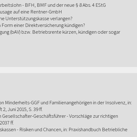
rbeitslohn - BFH, BMF und der neue § 8 Abs. 4 EStG
zusage auf eine Rentner-GmbH
eine Unterstützungskasse verlangen?
n Form einer Direktversicherung kündigen?
rgung (bAV) bzw. Betriebsrente kürzen, kündigen oder sogar
von Minderheits-GGF und Familienangehörigen in der Insolvenz, in:
, Juni 2015, S. 39 ff.
Gesellschafter-Geschäftsführer - Vorschläge zur richtigen
037 ff.
kassen - Risiken und Chancen, in: Praxishandbuch Betriebliche