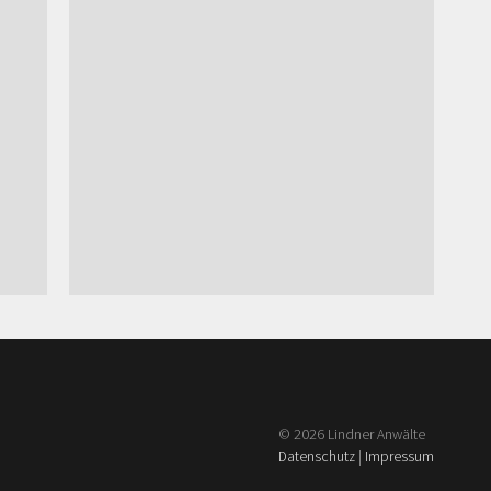
*SITZ DER KANZLEI GEM. §§ 27, 31 BRAO
© 2026 Lindner Anwälte
Datenschutz
|
Impressum