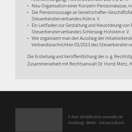
Neu-Organisation einer Konzern-Pensionskasse, in: 
Die Pensionszusage an Gesellschafter-Geschäftsfüh
Steuerberaterverbandes Köln e. V.
Ein Leitfaden zur Gestaltung und Neuordnung von 
Steuerberaterverbandes Schleswig-Holstein e. V.
Wie organisiert man den Ausstieg der mitarbeitende
Verbandsnachrichten 03/2013 des Steuerberaterve
Die Erstellung und Veröffentlichung der o. g. Rechtst
Zusammenarbeit mit Rechtsanwalt Dr. Horst Metz, K
E-Mail: info@lindner-anwaelte.de
Hamburg - Berlin - Ostsee/Lübeck